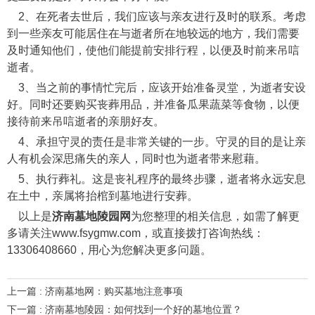
2、在死者去世后，我们应该与亲友进行及时的联系。考虑
到一些亲友可能居住在与逝者所在地较远的地方，我们需要
及时通知他们，使他们能提前安排行程，以便及时前来吊唁
逝者。
3、当之前的事情忙完后，应该开始准备灵堂，为逝者安设
好。同时还要购买丧葬用品，并准备瓜果蔬菜等食物，以便
接待前来吊唁逝者的亲朋好友。
4、承担守灵的责任是非常关键的一步。守灵的目的是让亲
人有机会深思痛失的亲人，同时也为逝者带来慰藉。
5、执行葬礼。这是丧礼程序的最终步骤，逝者将永远安息
在土中，亲属将抬棺到墓地进行安葬。
以上是
济南墓地陵园网
为您整理的相关信息，如需了解更
多请关注www.fsygmw.com，或直接拨打咨询热线：
13306408660，用心为您解决更多问题。
上一篇 : 济南墓地网：购买墓地注意事项
下一篇 : 济南墓地陵园：如何找到一个好的墓地位置？