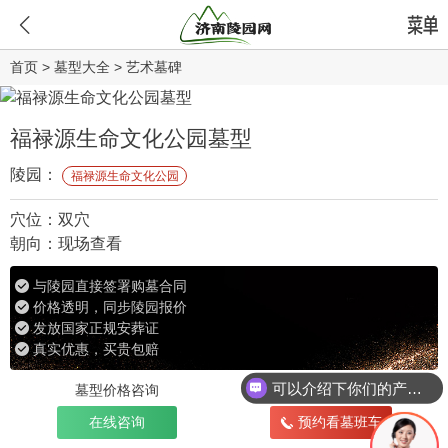
首页
>
墓型大全
>
艺术墓碑
福禄源生命文化公园墓型
陵园：
福禄源生命文化公园
穴位：
双穴
朝向：
现场查看
与陵园直接签署购墓合同
价格透明，同步陵园报价
发放国家正规安葬证
真实优惠，买贵包赔
可以介绍下你们的产品么
墓型价格咨询
免费！
不花一分钱
在线咨询
预约看墓班车